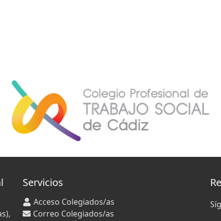
l
Servicios
Re
Acceso Colegiados/as
Sí
s),
Correo Colegiados/as