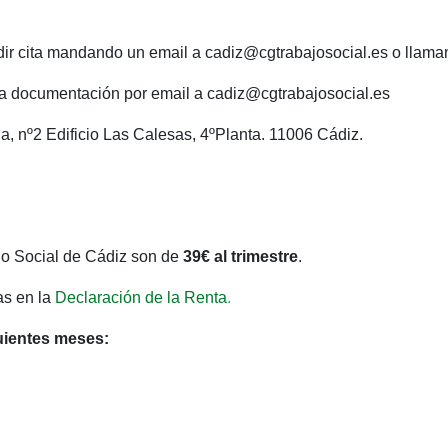
dir cita mandando un email a cadiz@cgtrabajosocial.es o llam
a documentación por email a cadiz@cgtrabajosocial.es
na, nº2 Edificio Las Calesas, 4ºPlanta. 11006 Cádiz.
jo Social de Cádiz son de
39€ al trimestre
.
as en la
Declaración de la Renta
.
guientes meses: